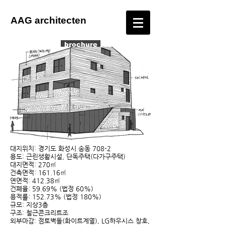
AAG architecten
brochure
대지위치: 경기도 화성시 송동 708-2
용도: 근린생활시설, 단독주택(다가구주택)
대지면적: 270㎡
건축면적: 161.16㎡
연면적: 412.38㎡
건폐율: 59.69% (법정 60%)
용적률: 152.73% (법정 180%)
규모: 지상3층
구조: 철근콘크리트조
외부마감: 점토벽돌(화이트계열), LG하우시스 창호,