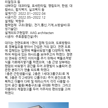
리얼징크 등
내부마감: 데코타일, 포세린타일, 영림도어, 한샘, 대
림바스, 합지벽지, 실크벽지 등
설계기간: 2022.01~2022.04
시공기간: 2022.05~2022.12
설계팀: 박현우
협력업체: 구조(광림), 전기,통신,기계,소방설비(유
성기술단)
설계의도구현업무: AAG architecten
시공자: 주호종합건설(주)
대지는 전면도로에 1면이 접해 있으며, 도로방향으
로 정북일조을 받아서 간섭은 거의 없다. 전면 도로
에 접해있는 입면에 벽돌비워쌓기를 다양하게 계획
하여 짜임새 있는 파사드를 보여주고자 하였다. 정면
의 연속된 선적인 이미지를 주기 위해서 벽돌조적방
식을 가로메지쌓기를 하였으며, 1층 근생 상부에는
랜덤의 비워쌓기 공간을 두어 조명빛이 노출되어 은
은한 분위기가 연출 되도록 하였다.
1층은 근린생활시설, 2층은 1세대(3룸구조)로 계
획, 3층은 각 2세대씩 (2룸구조) 주거 공간으로 계
획하고 더불어 다락 및 테라스까지 각각 사용할 수
있어 공간 활용(복층구조)을 극대화 하였다. 그리고
각층마다 계절창고를 두어 거주자의 편의성을 고려
하였다.